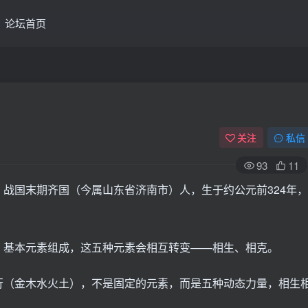
论坛首页
关注
私信
93
11
战国末期齐国（今属山东省济南市）人，生于约公元前324年，
）基本元素组成，这五种元素会相互转变——相生、相克。
行（金木水火土），不是固定的元素，而是五种动态力量，相生