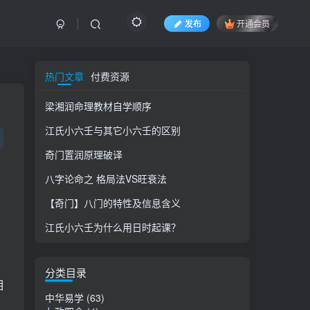
发布
开通会员
热门文章
付费资源
梁湘润命理教材自学顺序
江氏小六壬与其它小六壬的区别
奇门置润原理破译
八字论命之 格局法VS旺衰法
【奇门】八门的特性及信息含义
江氏小六壬为什么用日时起课？
分类目录
相
中华易学
(63)