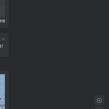
原理破译
八字论命之 格局法VS旺衰法
【奇门】八门的特性及信息含义
篇
西？
局法VS旺衰法
【奇门】八门的特性及信息含义
江氏小六壬