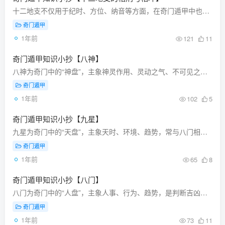
十二地支不仅用于纪时、方位、纳音等方面，在奇门遁甲中也有其特定象征意义，常与人事、凶吉、五行、方位等相配合，用于判断某一时局的吉凶与人物应象。提示：遇“吉神”主吉应，遇“凶神”主凶...
奇门遁甲
1年前
121
11
奇门遁甲知识小抄【八神】
八神为奇门中的“神盘”，主象神灵作用、灵动之气、不可见之力量，常反映行为的动因与外力干预。八神五行主象特性说明值符土主令、统帅、吉神带头之神，主成事，百恶不侵螣蛇火虚诈、诡计多为梦...
奇门遁甲
1年前
102
5
奇门遁甲知识小抄【九星】
九星为奇门中的“天盘”，主象天时、环境、趋势，常与八门相结合，用于判断客观环境因素对人事的影响。 星名驻地五行星性吉凶天蓬星北坎宫水淫逸、水厄、盗贼凶天芮星西南坤宫土疾病、虚弱、病...
奇门遁甲
1年前
65
8
奇门遁甲知识小抄【八门】
八门为奇门中的“人盘”，主象人事、行为、趋势，是判断吉凶成败的关键。门与宫的关系（克、受克、比和）将直接影响实际应验。门类驻地五行主象吉凶属性开门西北乾宫金启动、成功、开业大吉休门...
奇门遁甲
1年前
73
11