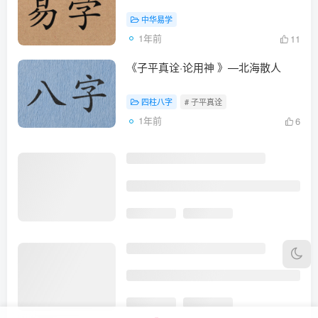
中华易学
1年前
11
《子平真诠·论用神 》—北海散人
四柱八字
# 子平真诠
1年前
6