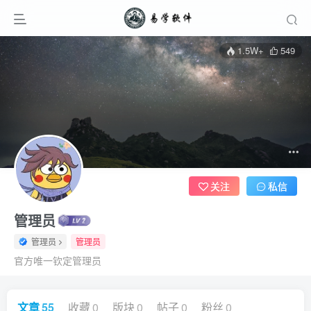
1.5W+
549
关注
私信
管理员
管理员
管理员
官方唯一钦定管理员
文章
55
收藏
0
版块
0
帖子
0
粉丝
0