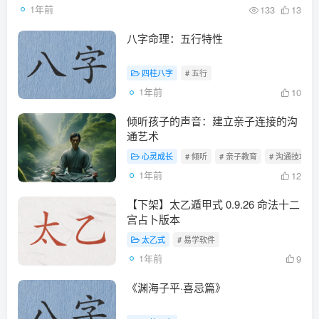
1年前
133
13
八字命理：五行特性
四柱八字
# 五行
1年前
10
倾听孩子的声音：建立亲子连接的沟
通艺术
心灵成长
# 倾听
# 亲子教育
# 沟通技巧
1年前
12
【下架】太乙遁甲式 0.9.26 命法十二
宫占卜版本
太乙式
# 易学软件
1年前
9
《渊海子平·喜忌篇》