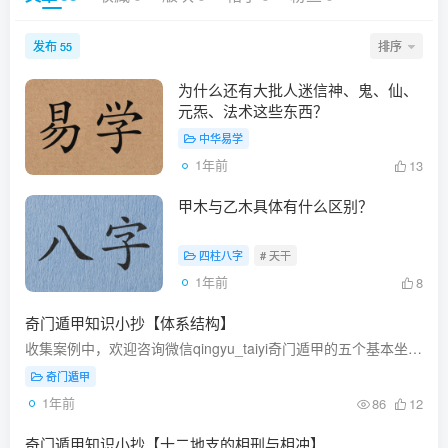
发布
排序
55
为什么还有大批人迷信神、鬼、仙、
元炁、法术这些东西？
中华易学
1年前
13
甲木与乙木具体有什么区别？
四柱八字
# 天干
1年前
8
奇门遁甲知识小抄【体系结构】
收集案例中，欢迎咨询微信qingyu_taiyi奇门遁甲的五个基本坐标奇门遁甲体系中，有五个核心要素作为预测和布局的坐标体系，分别为：天、地、人、神、时间。天、地：代表空间的两个维度，分别指代...
奇门遁甲
1年前
86
12
奇门遁甲知识小抄【十二地支的相刑与相冲】