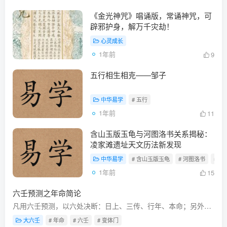
《金光神咒》唱诵版，常诵神咒，可
辟邪护身，解万千灾劫！
心灵成长
1年前
9
五行相生相克——邹子
中华易学
# 五行
1年前
11
含山玉版玉龟与河图洛书关系揭秘：
凌家滩遗址天文历法新发现
中华易学
# 含山玉版玉龟
# 河图洛书
# 
1年前
15
六壬预测之年命简论
凡用六壬预测，以六处决断：日上、三传、行年、本命；另外可兼顾支上、太岁、月建、正时四处；年命就成为壬学运用的二处要紧地方。古人又称年命为“变体门”。所谓的“变体门”实是传统壬学中的...
大六壬
# 年命
# 六壬
# 变体门