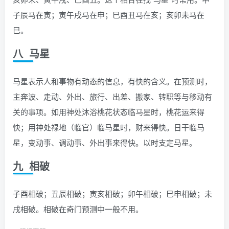
子辰马在寅；寅午戌马在申；巳酉丑马在亥；亥卯未马在
巳。
八 马星
马星表示人和事物有动态的信息，有快的含义。在预测时，
主奔波、走动、外出、旅行、出差、搬家、转职等与移动有
关的事项。如用神处沐浴桃花状态临马星时，桃花运来得
快；用神处禄地（临官）临马星时，财来得快。日干临马
星，变动事、调动事、外出事来得快。以时支定马星。
九 相破
子酉相破；丑辰相破；寅亥相破；卯午相破；巳申相破；未
戌相破。相破在奇门预测中一般不用。