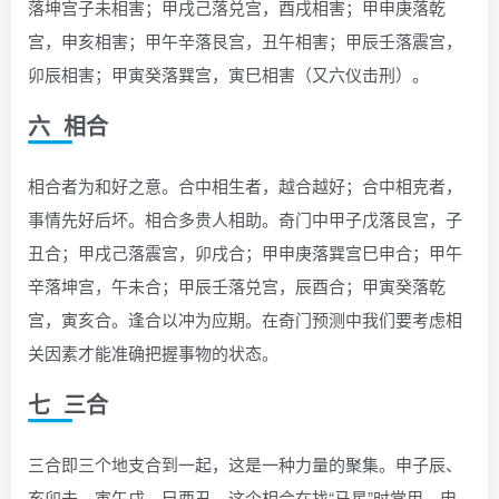
落坤宫子未相害；甲戌己落兑宫，酉戌相害；甲申庚落乾
宫，申亥相害；甲午辛落艮宫，丑午相害；甲辰壬落震宫，
卯辰相害；甲寅癸落巽宫，寅巳相害（又六仪击刑）。
六 相合
相合者为和好之意。合中相生者，越合越好；合中相克者，
事情先好后坏。相合多贵人相助。奇门中甲子戊落艮宫，子
丑合；甲戌己落震宫，卯戌合；甲申庚落巽宫巳申合；甲午
辛落坤宫，午未合；甲辰壬落兑宫，辰酉合；甲寅癸落乾
宫，寅亥合。逢合以冲为应期。在奇门预测中我们要考虑相
关因素才能准确把握事物的状态。
七 三合
三合即三个地支合到一起，这是一种力量的聚集。申子辰、
亥卯未、寅午戌、巳酉丑。这个相合在找“马星”时常用。申