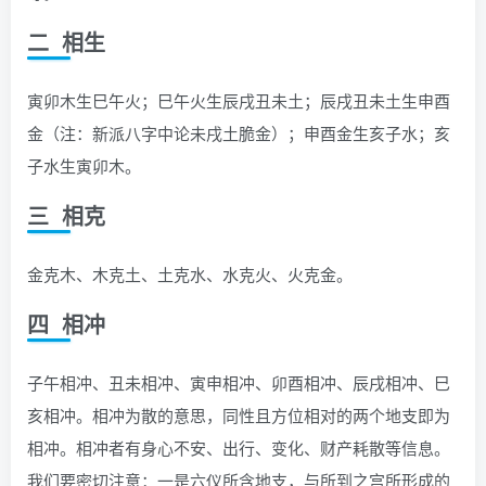
二 相生
寅卯木生巳午火；巳午火生辰戌丑未土；辰戌丑未土生申酉
金（注：新派八字中论未戌土脆金）；申酉金生亥子水；亥
子水生寅卯木。
三 相克
金克木、木克土、土克水、水克火、火克金。
四 相冲
子午相冲、丑未相冲、寅申相冲、卯酉相冲、辰戌相冲、巳
亥相冲。相冲为散的意思，同性且方位相对的两个地支即为
相冲。相冲者有身心不安、出行、变化、财产耗散等信息。
我们要密切注意：一是六仪所含地支，与所到之宫所形成的