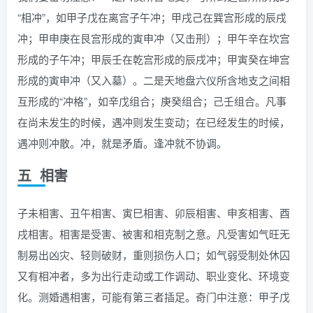
“相冲”，如甲子戊在离宫子午冲；甲戌己在巽宫形成的辰戌
冲；甲申庚在艮宫形成的寅申冲（又击刑）；甲午辛在坎宫
形成的子午冲；甲辰壬在乾宫形成的辰戌冲；甲寅癸在坤宫
形成的寅申冲（又入墓）。二是天地盘六仪所含地支之间相
互形成的“冲格”，如辛戊组合；庚癸组合；己壬组合。凡事
在尚未发生的时候，遇冲则发生变动；在已经发生的时候，
遇冲则冲散。冲，就是矛盾。逢冲就不协调。
五 相害
子未相害、丑午相害、寅巳相害、卯辰相害、申亥相害、酉
戌相害。相害是受害、被害和相克制之意。凡受害如气旺无
制易出凶灾、轻则破财，重则损伤人口；如气弱受制处休囚
又有相冲者，多为出行走动或工作调动、职业变化、环境变
化。测婚遇相害，可能有第三者插足。奇门中注意：甲子戊