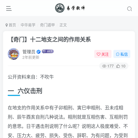
首页
中华易学
奇门遁甲
正文
【奇门】十二地支之间的作用关系
管理员
关注
私信
2年前更新
177
10
公开资料来自：不吹牛
一 六仪击刑
在地支的作用关系中有子卯相刑、寅巳申相刑、丑未戌相
刑、辰午酉亥自刑几种说法。相刑就是互相伤害、互相刑罚
的意思。日干遇击刑说明了什么呢？说明这人极度难受、不
安、压力大、疲劳、损失、受伤、辞职、为有问题，为受到