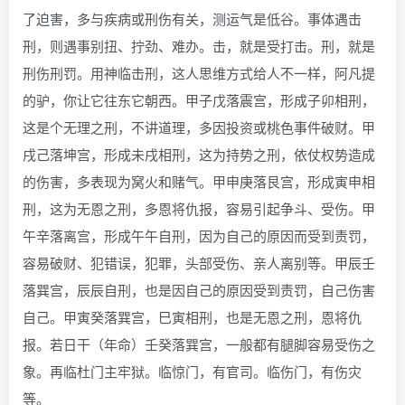
了迫害，多与疾病或刑伤有关，测运气是低谷。事体遇击
刑，则遇事别扭、拧劲、难办。击，就是受打击。刑，就是
刑伤刑罚。用神临击刑，这人思维方式给人不一样，阿凡提
的驴，你让它往东它朝西。甲子戊落震宫，形成子卯相刑，
这是个无理之刑，不讲道理，多因投资或桃色事件破财。甲
戌己落坤宫，形成未戌相刑，这为持势之刑，依仗权势造成
的伤害，多表现为窝火和赌气。甲申庚落艮宫，形成寅申相
刑，这为无恩之刑，多恩将仇报，容易引起争斗、受伤。甲
午辛落离宫，形成午午自刑，因为自己的原因而受到责罚，
容易破财、犯错误，犯罪，头部受伤、亲人离别等。甲辰壬
落巽宫，辰辰自刑，也是因自己的原因受到责罚，自己伤害
自己。甲寅癸落巽宫，巳寅相刑，也是无恩之刑，恩将仇
报。若日干（年命）壬癸落巽宫，一般都有腿脚容易受伤之
象。再临杜门主牢狱。临惊门，有官司。临伤门，有伤灾
等。