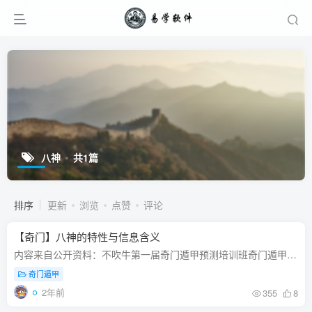
八神
共1篇
排序
更新
浏览
点赞
评论
【奇门】八神的特性与信息含义
内容来自公开资料：不吹牛第一届奇门遁甲预测培训班奇门遁甲按九宫八卦即“井”字格的形式，将影响人类万事万物的因素分为天时、地利、人和、神助四个条件，又叫四盘。九星代表天盘即天时，八门...
奇门遁甲
2年前
355
8