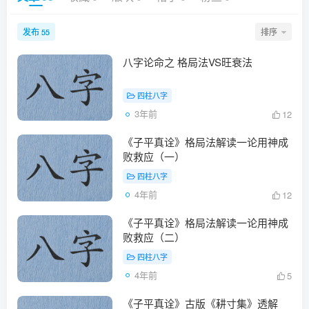
发布
排序
55
八字论命之 格局法VS旺衰法
四柱八字
3年前
12
《子平真诠》格局法解读一论用神成
败救应（一）
四柱八字
4年前
12
《子平真诠》格局法解读一论用神成
败救应（二）
四柱八字
4年前
5
《子平真诠》古版《耕寸集》透解