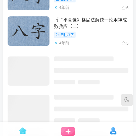
4年前
6
《子平真诠》格局法解读一论用神成
败救应（二）
四柱八字
4年前
5
“境随心转”是怎样的一种体验？
心灵成长
# 修行
# 佛学
3年前
7
太极思维方法在断卦及风水上的应用
新思路
中华易学
# 周易
# 风水
3年前
5
江氏小六壬与其它小六壬的区别