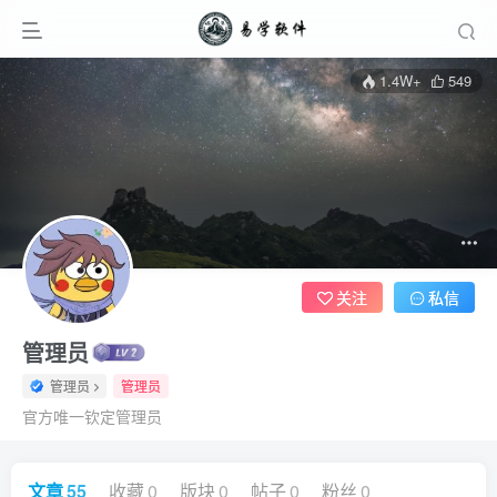
1.4W+
549
关注
私信
管理员
管理员
管理员
官方唯一钦定管理员
文章
55
收藏
0
版块
0
帖子
0
粉丝
0